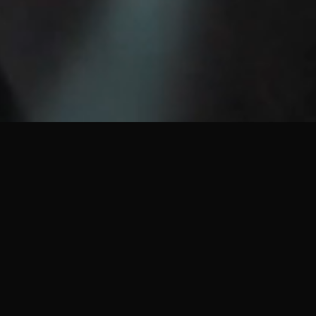
WAT IS HARDTORFZ?
Hardtorfz is een vereniging die jaarlijks verschillende
evenementen organiseert in Turnhout.
We doen dit ter nagedachtenis van Matthias Torfs die