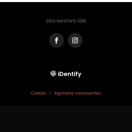
2024 HardTorfz VZW
iDentify
Cookies
I
Algemene voorwaarden